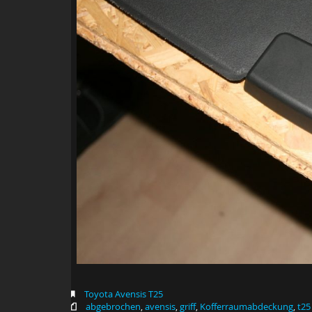
Toyota Avensis T25
abgebrochen
,
avensis
,
griff
,
Kofferraumabdeckung
,
t25