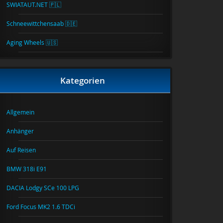
SWIATAUT.NET 🇵🇱
Schneewittchensaab 🇩🇪
Aging Wheels 🇺🇸
Kategorien
Allgemein
Anhänger
Auf Reisen
BMW 318i E91
DACIA Lodgy SCe 100 LPG
Ford Focus MK2 1.6 TDCi