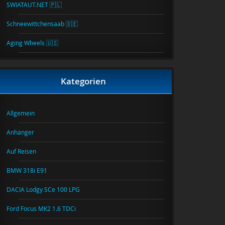
SWIATAUT.NET 🇵🇱
Schneewittchensaab 🇩🇪
Aging Wheels 🇺🇸
Kategorien
Allgemein
Anhänger
Auf Reisen
BMW 318i E91
DACIA Lodgy SCe 100 LPG
Ford Focus MK2 1.6 TDCi