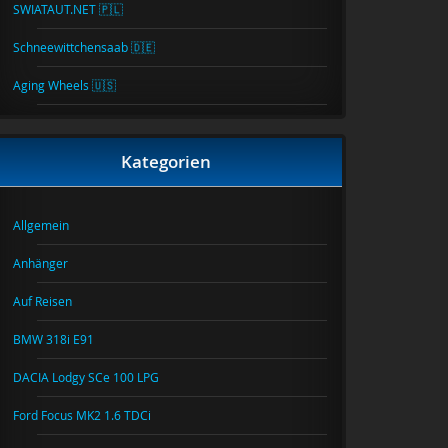
SWIATAUT.NET 🇵🇱
Schneewittchensaab 🇩🇪
Aging Wheels 🇺🇸
Kategorien
Allgemein
Anhänger
Auf Reisen
BMW 318i E91
DACIA Lodgy SCe 100 LPG
Ford Focus MK2 1.6 TDCi