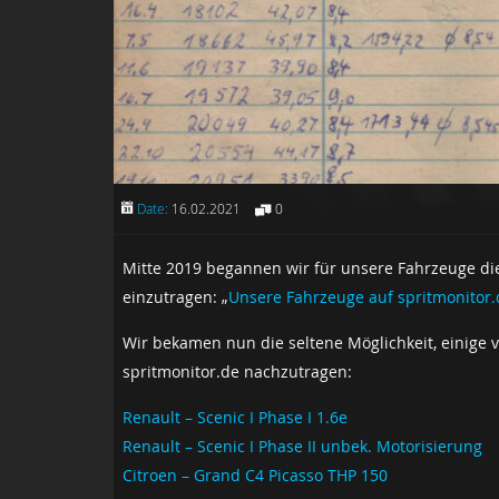
Date:
16.02.2021
0
Mitte 2019 begannen wir für unsere Fahrzeuge di
einzutragen: „
Unsere Fahrzeuge auf spritmonitor.
Wir bekamen nun die seltene Möglichkeit, einige
spritmonitor.de nachzutragen:
Renault – Scenic I Phase I 1.6e
Renault – Scenic I Phase II unbek. Motorisierung
Citroen – Grand C4 Picasso THP 150