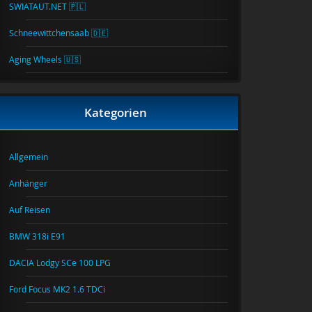
SWIATAUT.NET 🇵🇱
Schneewittchensaab 🇩🇪
Aging Wheels 🇺🇸
Kategorien
Allgemein
Anhänger
Auf Reisen
BMW 318i E91
DACIA Lodgy SCe 100 LPG
Ford Focus MK2 1.6 TDCi