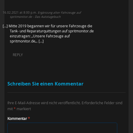
16.02.2021 at 8:00 p.m.
Ergänzung alter Fahrzeuge auf
spritmonitor.de - Das Autotagebuch
[…] Mitte 2019 begannen wir für unsere Fahrzeuge die
Tank- und Reparaturquittungen auf spritmonitor.de
einzutragen: „Unsere Fahrzeuge auf
spritmonitor.de„. […]
REPLY
Schreiben Sie einen Kommentar
Ihre E-Mail-Adresse wird nicht veröffentlicht.
Erforderliche Felder sind
mit
*
markiert
Kommentar
*