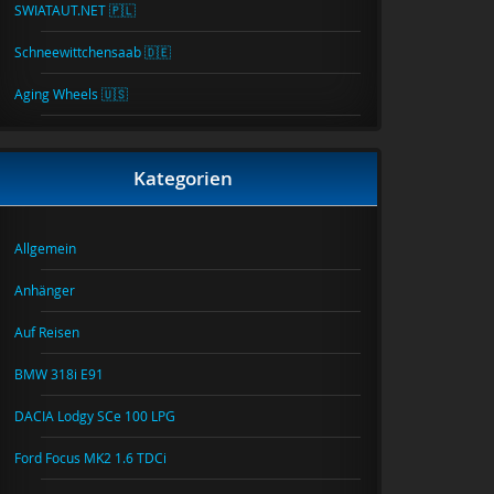
SWIATAUT.NET 🇵🇱
Schneewittchensaab 🇩🇪
Aging Wheels 🇺🇸
Kategorien
Allgemein
Anhänger
Auf Reisen
BMW 318i E91
DACIA Lodgy SCe 100 LPG
Ford Focus MK2 1.6 TDCi