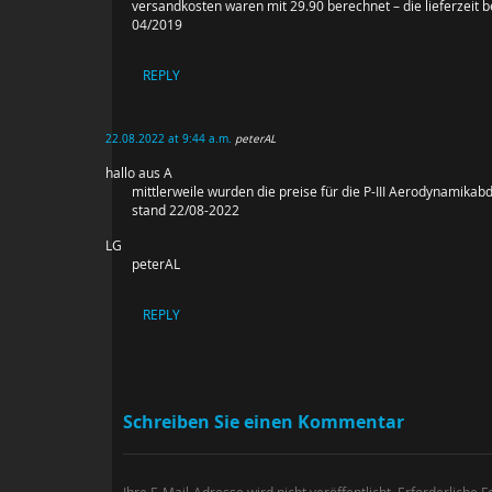
versandkosten waren mit 29.90 berechnet – die lieferzeit b
04/2019
REPLY
22.08.2022 at 9:44 a.m.
peterAL
hallo aus A
mittlerweile wurden die preise für die P-III Aerodynamikab
stand 22/08-2022
LG
peterAL
REPLY
Schreiben Sie einen Kommentar
Ihre E-Mail-Adresse wird nicht veröffentlicht.
Erforderliche F