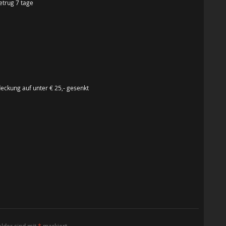
etrug 7 tage
deckung auf unter € 25,- gesenkt
elder sind mit
*
markiert