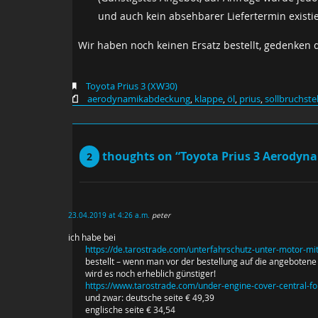
und auch kein absehbarer Liefertermin existie
Wir haben noch keinen Ersatz bestellt, gedenken 
Toyota Prius 3 (XW30)
aerodynamikabdeckung
,
klappe
,
öl
,
prius
,
sollbruchstel
thoughts on “Toyota Prius 3 Aerody
2
23.04.2019 at 4:26 a.m.
peter
ich habe bei
https://de.tarostrade.com/unterfahrschutz-unter-motor-mit
bestellt – wenn man vor der bestellung auf die angebotene
wird es noch erheblich günstiger!
https://www.tarostrade.com/under-engine-cover-central-fo
und zwar: deutsche seite € 49,39
englische seite € 34,54