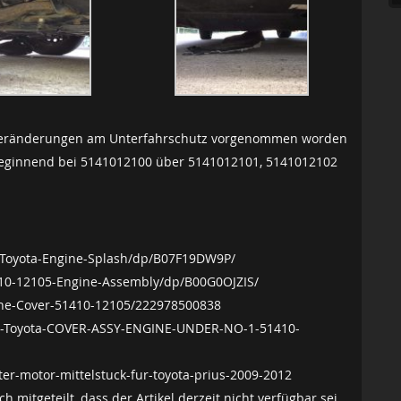
ge Veränderungen am Unterfahrschutz vorgenommen worden
 beginnend bei 5141012100 über 5141012101, 5141012102
-Toyota-Engine-Splash/dp/B07F19DW9P/
10-12105-Engine-Assembly/dp/B00G0OJZIS/
ine-Cover-51410-12105/222978500838
ne-Toyota-COVER-ASSY-ENGINE-UNDER-NO-1-51410-
ter-motor-mittelstuck-fur-toyota-prius-2009-2012
 mitgeteilt, dass der Artikel derzeit nicht verfügbar sei