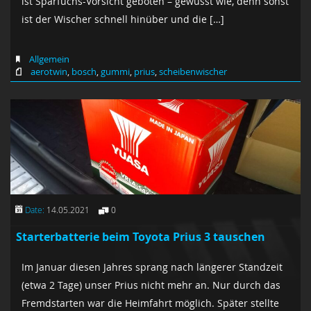
ist Sparfuchs-Vorsicht geboten – gewusst wie, denn sonst
ist der Wischer schnell hinüber und die […]
Allgemein
aerotwin
,
bosch
,
gummi
,
prius
,
scheibenwischer
Date:
14.05.2021
0
Starterbatterie beim Toyota Prius 3 tauschen
Im Januar diesen Jahres sprang nach längerer Standzeit
(etwa 2 Tage) unser Prius nicht mehr an. Nur durch das
Fremdstarten war die Heimfahrt möglich. Später stellte