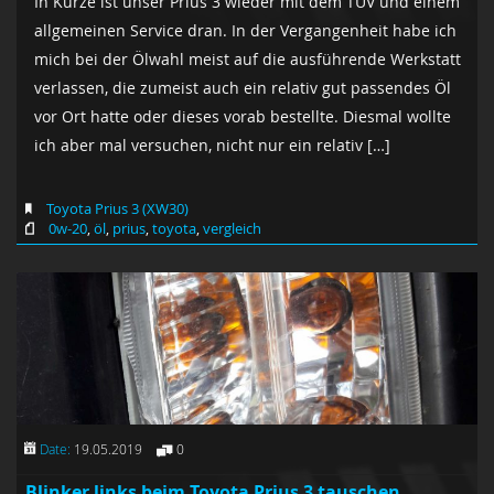
In Kürze ist unser Prius 3 wieder mit dem TÜV und einem
allgemeinen Service dran. In der Vergangenheit habe ich
mich bei der Ölwahl meist auf die ausführende Werkstatt
verlassen, die zumeist auch ein relativ gut passendes Öl
vor Ort hatte oder dieses vorab bestellte. Diesmal wollte
ich aber mal versuchen, nicht nur ein relativ […]
Toyota Prius 3 (XW30)
0w-20
,
öl
,
prius
,
toyota
,
vergleich
Date:
19.05.2019
0
Blinker links beim Toyota Prius 3 tauschen