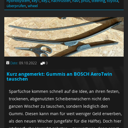
hybridsystem
,
key1
,
key2
,
nachrüsten
,
navi
,
prius
,
steering
,
toyota
,
überprüfen
,
wheel
Date:
09.10.2022
0
Kurz angemerkt: Gummis an BOSCH AeroTwin
tauschen
Sparfüchse kommen schnell auf die Idee, an ihren festen,
trockenen, abgenutzten Scheibenwischern nicht den
ganzen Wischer zu tauschen, sondern lediglich den
Gummi. Diesen kann man für weit weniger Geld erwerben,
als den neuen Wischer (ungefähr für die Hälfte). Doch hier