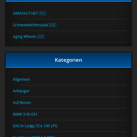
SWIATAUT.NET 🇵🇱
Schneewittchensaab 🇩🇪
Aging Wheels 🇺🇸
Kategorien
Allgemein
Anhänger
Auf Reisen
BMW 318i E91
DACIA Lodgy SCe 100 LPG