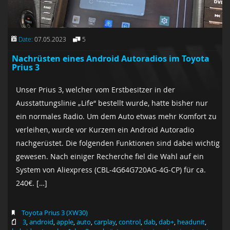
Date:
07.05.2023
5
Nachrüsten eines Android Autoradios im Toyota
Prius 3
Unser Prius 3, welcher vom Erstbesitzer in der
Ausstattungslinie „Life“ bestellt wurde, hatte bisher nur
ein normales Radio. Um dem Auto etwas mehr Komfort zu
verleihen, wurde vor Kurzem ein Android Autoradio
nachgerüstet. Die folgenden Funktionen sind dabei wichtig
gewesen. Nach einiger Recherche fiel die Wahl auf ein
System von Aliexpress (CBL-4G64G720AG-4G-CP) für ca.
240€. […]
Toyota Prius 3 (XW30)
3
,
android
,
apple
,
auto
,
carplay
,
control
,
dab
,
dab+
,
headunit
,