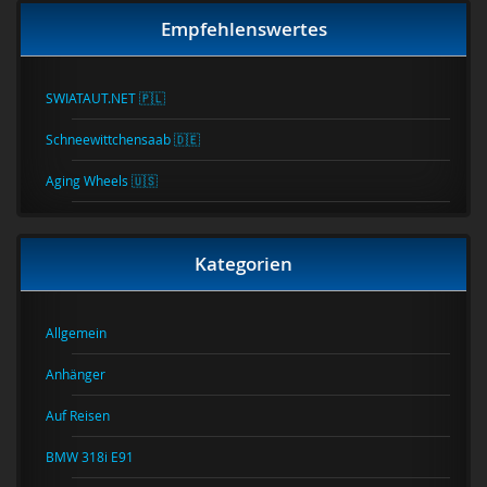
Empfehlenswertes
SWIATAUT.NET 🇵🇱
Schneewittchensaab 🇩🇪
Aging Wheels 🇺🇸
Kategorien
Allgemein
Anhänger
Auf Reisen
BMW 318i E91