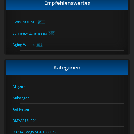
Empfehlenswertes
SWIATAUT.NET 🇵🇱
Schneewittchensaab 🇩🇪
Aging Wheels 🇺🇸
Kategorien
Allgemein
Anhänger
Auf Reisen
BMW 318i E91
DACIA Lodgy SCe 100 LPG