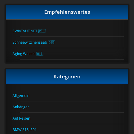
Empfehlenswertes
SWIATAUT.NET 🇵🇱
Schneewittchensaab 🇩🇪
Aging Wheels 🇺🇸
Kategorien
Allgemein
Anhänger
Auf Reisen
BMW 318i E91