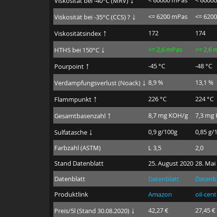
Viskosität bei -40°C (MRV)
↓
<= 6200 mPas
<= 620
Viskosität bei -35°C (CCS) ?
↑
172
174
Viskositätsindex
↓
>= 2,6 mPas
>= 2,6 
HTHS bei 150°C
↑
-45 °C
-48 °C
Pourpoint
↓
8,9 %
13,1 %
Verdampfungsverlust (Noack)
↑
226 °C
224 °C
Flammpunkt
↑
8,7 mg KOH/g
7,3 mg
Gesamtbasenzahl
↓
0,9 g/100g
0,85 g/
Sulfatasche
Farbzahl (ASTM)
L 3,5
2,0
Stand Datenblatt
25. August 2020
28. Mai
Datenblatt
Datenblatt
Datenbl
Produktlink
Amazon
oil-cen
↓
42,27 €
27,45 €
Preis/5l (Stand 30.08.2020)