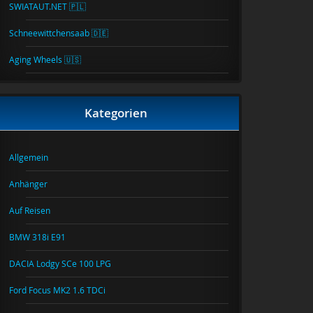
SWIATAUT.NET 🇵🇱
Schneewittchensaab 🇩🇪
Aging Wheels 🇺🇸
Kategorien
Allgemein
Anhänger
Auf Reisen
BMW 318i E91
DACIA Lodgy SCe 100 LPG
Ford Focus MK2 1.6 TDCi