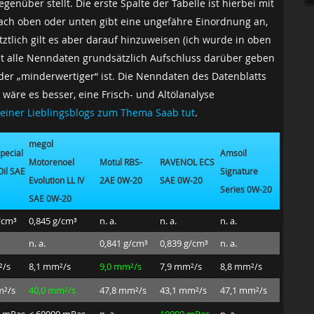
über stellt. Die erste Spalte der Tabelle ist hierbei mit
nach oben oder unten gibt eine ungefähre Einordnung an,
tztlich gilt es aber darauf hinzuweisen (ich wurde in oben
ht alle Nenndaten grundsätzlich Aufschluss darüber geben
 oder „minderwertiger“ ist. Die Nenndaten des Datenblatts
 wäre es besser, eine Frisch- und Altölanalyse
meiner Lieblingsblogs zum Thema Saab tut
.
megol
pecial
Amsoil
Motorenoel
Motul RBS-
RAVENOL ECS
Mobil 
Oil SAE
Signature
Evolution LL IV
2AE 0W-20
SAE 0W-20
0W-20
Series 0W-20
SAE 0W-20
/cm³
0,845 g/cm³
n. a.
n. a.
n. a.
0,843 
n. a.
0,841 g/cm³
0,839 g/cm³
n. a.
n. a.
²/s
8,1 mm²/s
9,0 mm²/s
7,9 mm²/s
8,8 mm²/s
7,8 mm
m²/s
40,0 mm²/s
47,8 mm²/s
43,1 mm²/s
47,1 mm²/s
n. a.
0 mPas
< 60000 mPas
n. a.
10000 mPas
n. a.
n. a.