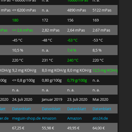
0 mPas
<= 6200 mPas
n. a.
4890 mPas
5122 mPas
n. a.
180
172
156
169
175
mPas
>= 2,6 mPas
2,82 mPas
2,64 mPas
2.67 mPas
2,6 mP
-45 °C
-48 °C
-63 °C
-53 °C
-51 °C
10,5 %
n. a.
7,4 %
8,5 %
n. a.
220 °C
231 °C
240 °C
220 °C
235 °C
 KOH/g
9,2 mg KOH/g
8,0 mg KOH/g
8,0 mg KOH/g
12,5 mg KOH/g
n. a.
100g
<= 0,8 g/100g
0,80 g/100g
0,79 g/100g
n. a.
0,80 g
n. a.
n. a.
n. a.
n. a.
n. a.
 2020
24. Juli 2020
Januar 2019
23. Juli 2020
Mai 2020
28. Au
att
Datenblatt
Datenblatt
Datenblatt
Datenblatt
Datenb
ter.de
meguin-shop.de
Amazon
Amazon
ato24.de
Amazo
67,25 €
55,98 €
49,95 €
64,00 €
55,94 