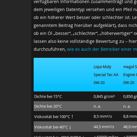
verfügbaren Informationen zusammenträgt und gegen
dem jeweiligen Datentyp versehen und ein Pfeil 
ob ein höherer Wert besser oder schlechter ist. Le
genanntem Beitrag hierüber aufgeklärt), dass nic
ob ein Öl „besser“, „schlechter“, „höherwertiger“
lassen also keine vollständige Bewertung zu – hier
durchzuführen,
wie es auch der Betreiber einer 
Liqui-Moly
megol S
Special Tec AA
Engine 
0W-20
0W-20
Dichte bei 15°C
0,845 g/cm³
0,850 g
Dichte bei 20°C
n. a.
n. a.
↑
8,5 mm²/s
8,8 mm
Viskosität bei 100°C
↓
44,5 mm²/s
46,0 m
Viskosität bei 40°C
↓
< 60000 mPas
< 6000