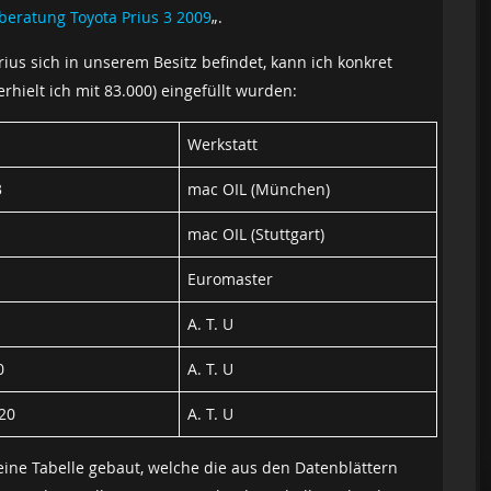
beratung Toyota Prius 3 2009
„.
ius sich in unserem Besitz befindet, kann ich konkret
rhielt ich mit 83.000) eingefüllt wurden:
Werkstatt
3
mac OIL (München)
mac OIL (Stuttgart)
Euromaster
A. T. U
0
A. T. U
-20
A. T. U
eine Tabelle gebaut, welche die aus den Datenblättern