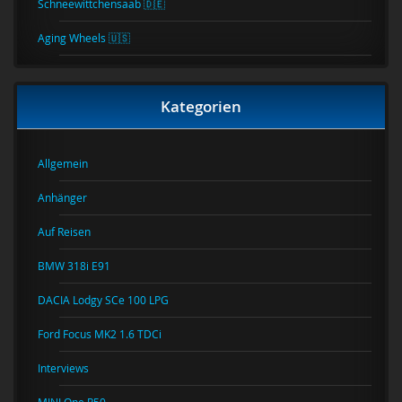
Schneewittchensaab 🇩🇪
Aging Wheels 🇺🇸
Kategorien
Allgemein
Anhänger
Auf Reisen
BMW 318i E91
DACIA Lodgy SCe 100 LPG
Ford Focus MK2 1.6 TDCi
Interviews
MINI One R50