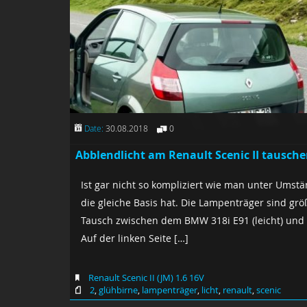
Date:
30.08.2018
0
Abblendlicht am Renault Scenic II tausch
Ist gar nicht so kompliziert wie man unter Umstä
die gleiche Basis hat. Die Lampenträger sind g
Tausch zwischen dem BMW 318i E91 (leicht) und 
Auf der linken Seite […]
Renault Scenic II (JM) 1.6 16V
2
,
glühbirne
,
lampenträger
,
licht
,
renault
,
scenic