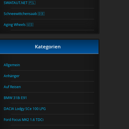
SWIATAUT.NET 🇵🇱
Schneewittchensaab 🇩🇪
Aging Wheels 🇺🇸
Kategorien
Allgemein
Anhänger
Auf Reisen
BMW 318i E91
DACIA Lodgy SCe 100 LPG
Ford Focus MK2 1.6 TDCi