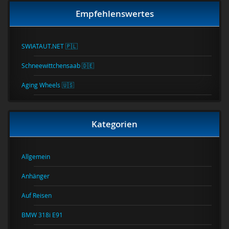
Empfehlenswertes
SWIATAUT.NET 🇵🇱
Schneewittchensaab 🇩🇪
Aging Wheels 🇺🇸
Kategorien
Allgemein
Anhänger
Auf Reisen
BMW 318i E91