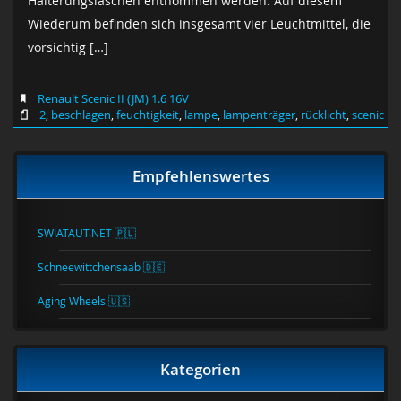
Halterungslaschen entnommen werden. Auf diesem
Wiederum befinden sich insgesamt vier Leuchtmittel, die
vorsichtig […]
Renault Scenic II (JM) 1.6 16V
2
,
beschlagen
,
feuchtigkeit
,
lampe
,
lampenträger
,
rücklicht
,
scenic
Empfehlenswertes
SWIATAUT.NET 🇵🇱
Schneewittchensaab 🇩🇪
Aging Wheels 🇺🇸
Kategorien