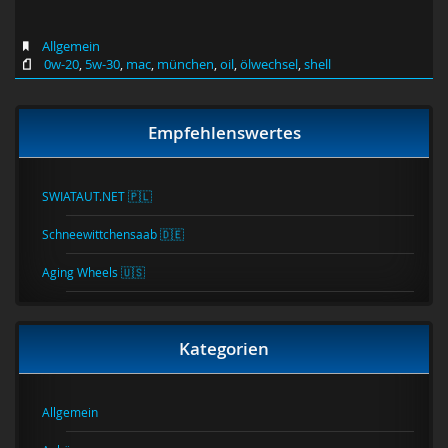
Allgemein
0w-20
,
5w-30
,
mac
,
münchen
,
oil
,
ölwechsel
,
shell
Empfehlenswertes
SWIATAUT.NET 🇵🇱
Schneewittchensaab 🇩🇪
Aging Wheels 🇺🇸
Kategorien
Allgemein