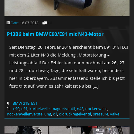
Date:
16.07.2018
11
P13B6 beim BMW E90/E91 mit N43-Motor
Seit Dienstag, 20. Februar 2018 erscheint beim E91 318i LCI
mit dem 2 Liter N43 die Meldung „Motorstörung –
Leistungsabfall! Der Fehler kam dann nochmal am 26., 27.
und 28. – durchweg Tage, die sehr kalt waren, besonders
hier in Oberbayern. Zusammenfassend stelle ich bis jetzt
fest: tritt auf, wenn es sehr kalt ist (-8 bis […]
BMW 318i E91
e90
,
e91
,
kurbelwelle
,
magnetventil
,
n43
,
nockenwelle
,
nockenwellenverstellung
,
oil
,
öldruckregelventil
,
pressure
,
valve