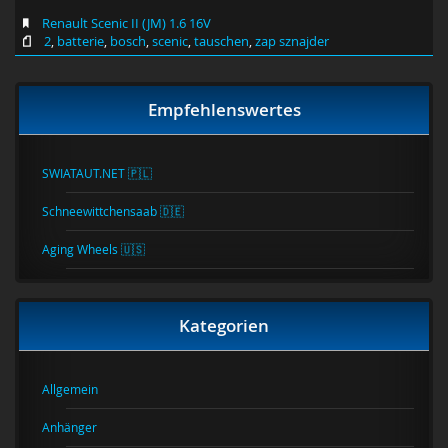
Renault Scenic II (JM) 1.6 16V
2
,
batterie
,
bosch
,
scenic
,
tauschen
,
zap sznajder
Empfehlenswertes
SWIATAUT.NET 🇵🇱
Schneewittchensaab 🇩🇪
Aging Wheels 🇺🇸
Kategorien
Allgemein
Anhänger