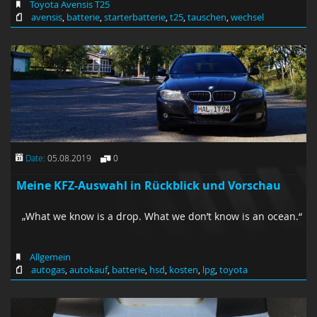
Toyota Avensis T25
avensis
,
batterie
,
starterbatterie
,
t25
,
tauschen
,
wechsel
Date:
05.08.2019
0
Meine KFZ-Auswahl in Rückblick und Vorschau
„What we know is a drop. What we don’t know is an ocean.“
Allgemein
autogas
,
autokauf
,
batterie
,
hsd
,
kosten
,
lpg
,
toyota