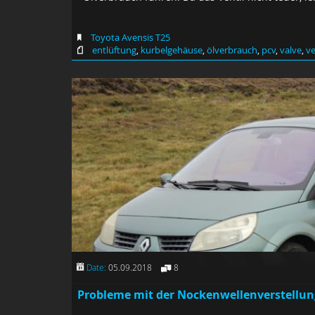
Toyota Avensis T25
entlüftung
,
kurbelgehäuse
,
ölverbrauch
,
pcv
,
valve
,
ve
Date:
05.09.2018
8
Probleme mit der Nockenwellenverstellung 