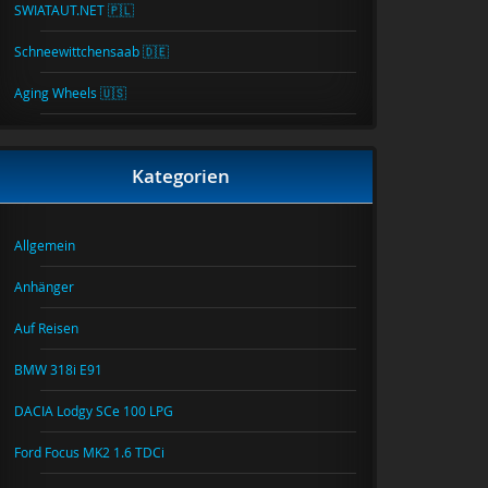
SWIATAUT.NET 🇵🇱
Schneewittchensaab 🇩🇪
Aging Wheels 🇺🇸
Kategorien
Allgemein
Anhänger
Auf Reisen
BMW 318i E91
DACIA Lodgy SCe 100 LPG
Ford Focus MK2 1.6 TDCi