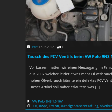
Date:
17.06.2022
1
Tausch des PCV-Ventils beim VW Polo 9N3 1
Vor kurzem hatten wir einen Neuzugang im Fahrz
aus 2007 welcher leider etwas mehr Öl verbrauc
hohen Ölverbrauch könnte ein defektes PCV Venti
Dieser Artikel soll näher erläutern was […]
VW Polo 9N3 1.6 16V
1.6
,
105ps
,
16v
,
9n
,
kurbelgehäuseentlüftung
,
ölverbr